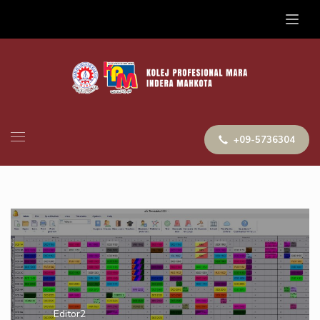
+09-5736304
Editor2